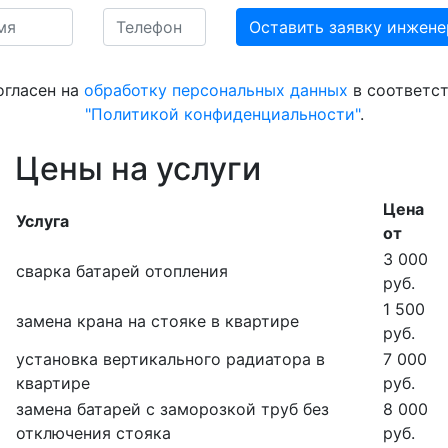
огласен на
обработку персональных данных
в соответст
"Политикой конфиденциальности"
.
Цены на услуги
Цена
Услуга
от
3 000
сварка батарей отопления
руб.
1 500
замена крана на стояке в квартире
руб.
установка вертикального радиатора в
7 000
квартире
руб.
замена батарей с заморозкой труб без
8 000
отключения стояка
руб.